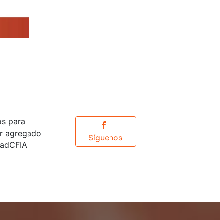
os para
or agregado
Síguenos
idadCFIA