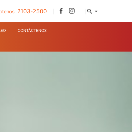
2103-2500
ctenos:
|
|
LEO
CONTÁCTENOS