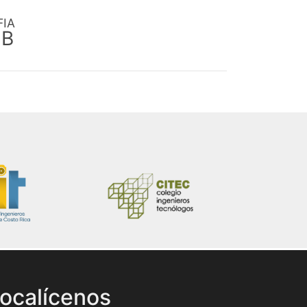
FIA
EB
ocalícenos