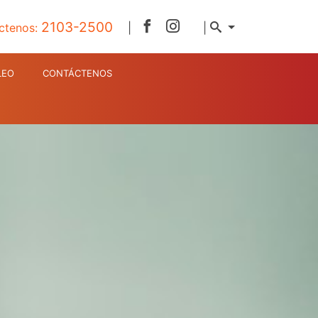
2103-2500
ctenos:
|
|
LEO
CONTÁCTENOS