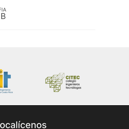
FIA
EB
ocalícenos