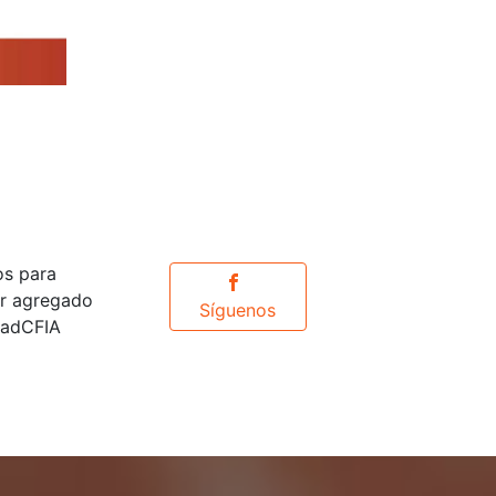
os para
or agregado
Síguenos
idadCFIA