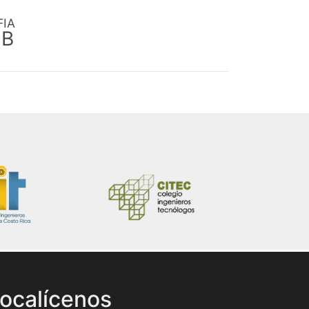
FIA
EB
ocalícenos