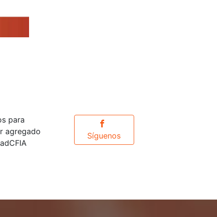
os para
or agregado
Síguenos
idadCFIA