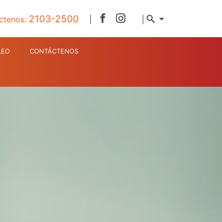
2103-2500
ctenos:
|
|
LEO
CONTÁCTENOS