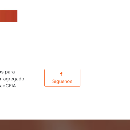
os para
or agregado
Síguenos
idadCFIA