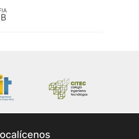
FIA
EB
ocalícenos