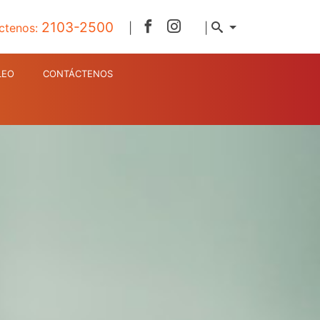
2103-2500
ctenos:
|
|
LEO
CONTÁCTENOS