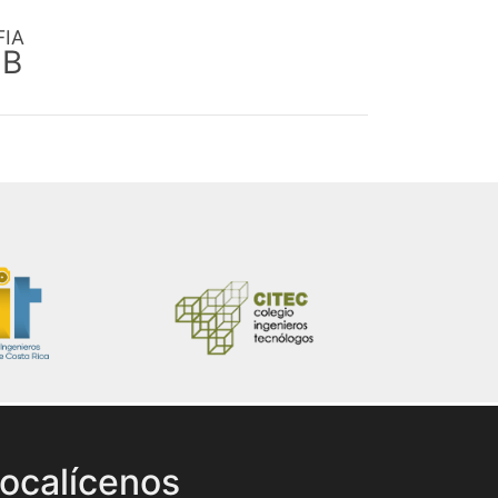
FIA
EB
ocalícenos