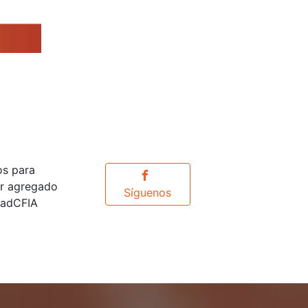
os para
or agregado
Síguenos
idadCFIA