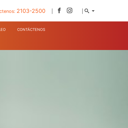
2103-2500
ctenos:
|
|
LEO
CONTÁCTENOS