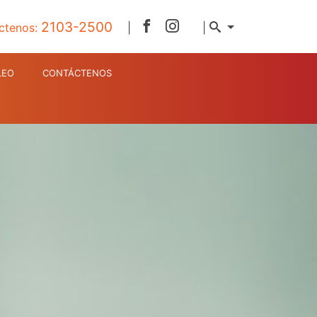
2103-2500
ctenos:
|
|
LEO
CONTÁCTENOS