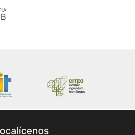
FIA
EB
ocalícenos