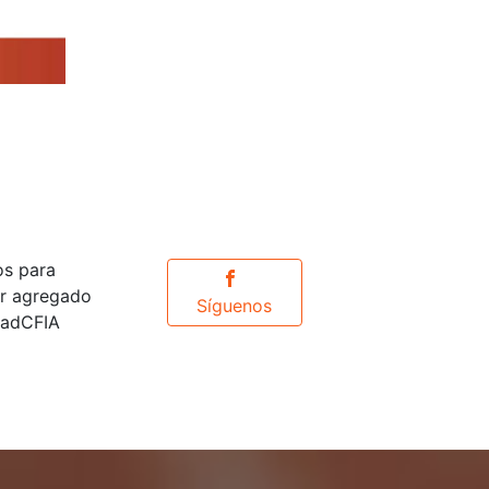
os para
or agregado
Síguenos
idadCFIA