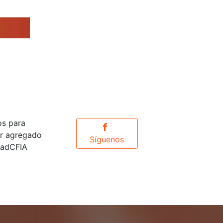
os para
or agregado
Síguenos
idadCFIA