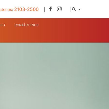
2103-2500
ctenos:
|
|
LEO
CONTÁCTENOS