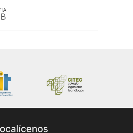
FIA
EB
ocalícenos