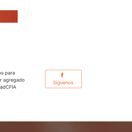
os para
or agregado
Síguenos
idadCFIA