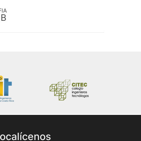
FIA
EB
ocalícenos