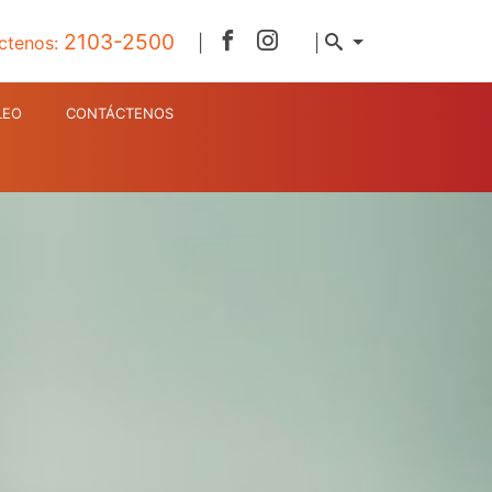
2103-2500
ctenos:
|
|
LEO
CONTÁCTENOS