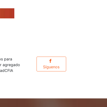
os para
or agregado
Síguenos
idadCFIA