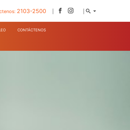
2103-2500
ctenos:
|
|
LEO
CONTÁCTENOS