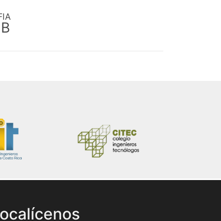
FIA
EB
ocalícenos