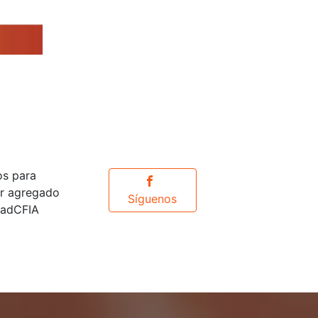
os para
or agregado
Síguenos
idadCFIA