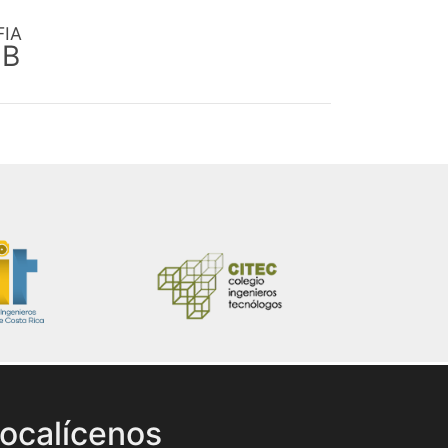
FIA
EB
ocalícenos