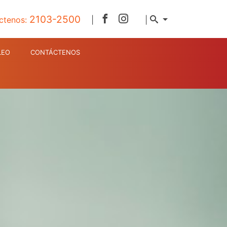
2103-2500
ctenos:
|
|
LEO
CONTÁCTENOS