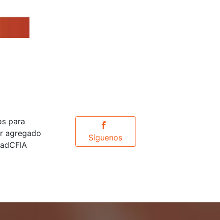
os para
or agregado
Síguenos
idadCFIA