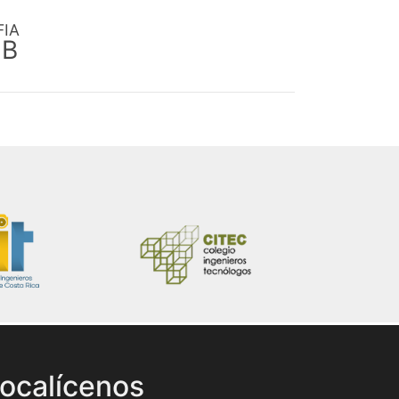
FIA
EB
ocalícenos