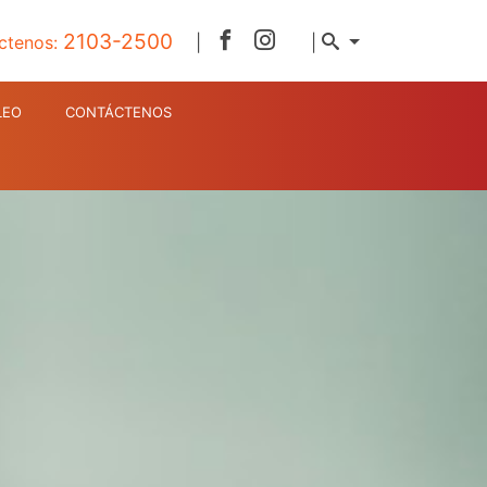
2103-2500
ctenos:
|
|
LEO
CONTÁCTENOS