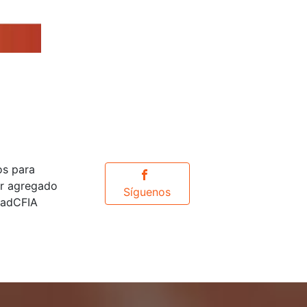
os para
or agregado
Síguenos
idadCFIA