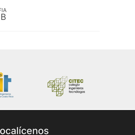
FIA
EB
ocalícenos