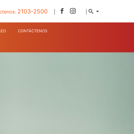
2103-2500
ctenos:
|
|
LEO
CONTÁCTENOS