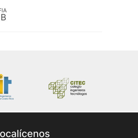
FIA
EB
ocalícenos