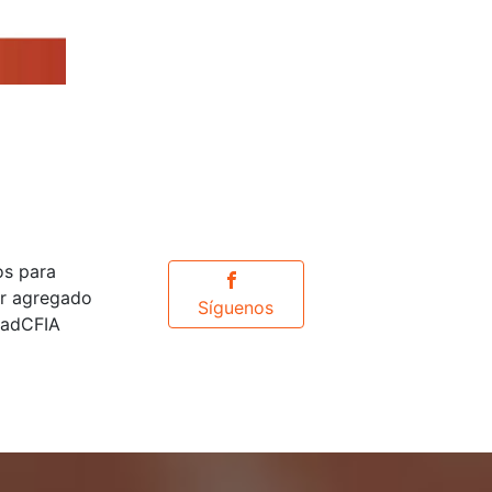
os para
or agregado
Síguenos
idadCFIA