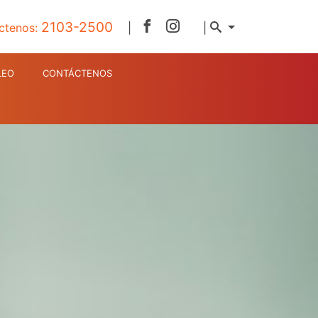
2103-2500
ctenos:
|
|
LEO
CONTÁCTENOS