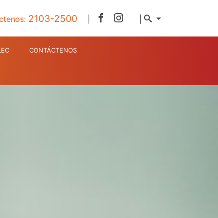
2103-2500
ctenos:
|
|
LEO
CONTÁCTENOS