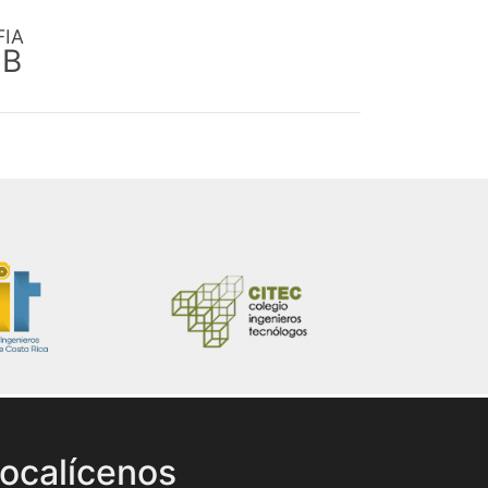
FIA
EB
ocalícenos