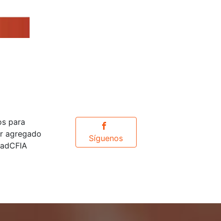
os para
or agregado
Síguenos
idadCFIA