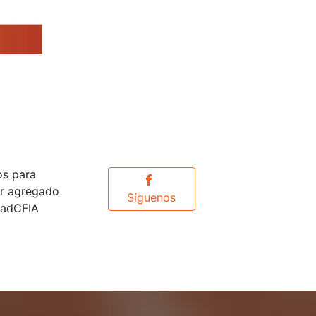
os para
or agregado
Síguenos
idadCFIA