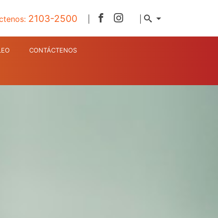
2103-2500
ctenos:
|
|
LEO
CONTÁCTENOS