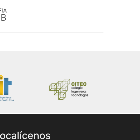
FIA
EB
ocalícenos