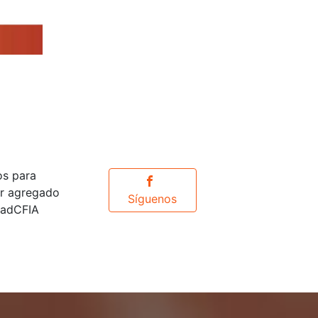
os para
or agregado
Síguenos
idadCFIA