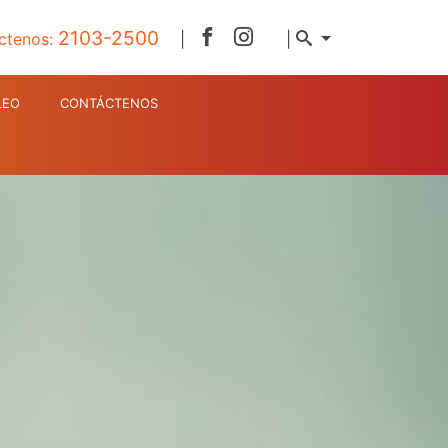
2103-2500
ctenos:
|
|
LEO
CONTÁCTENOS