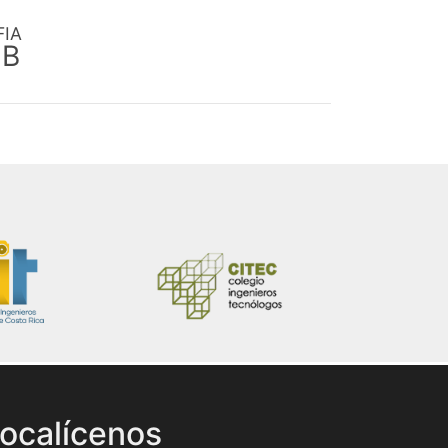
FIA
EB
ocalícenos