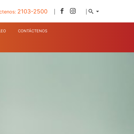
2103-2500
ctenos:
|
|
LEO
CONTÁCTENOS