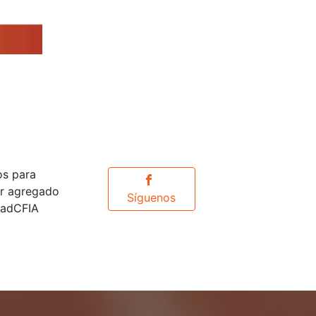
os para
or agregado
Síguenos
idadCFIA