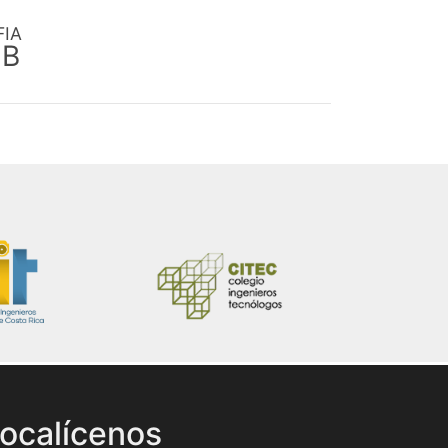
FIA
EB
ocalícenos