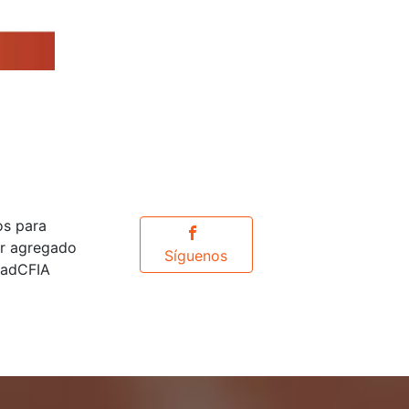
os para
or agregado
Síguenos
idadCFIA