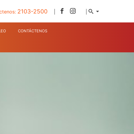
2103-2500
ctenos:
|
|
LEO
CONTÁCTENOS