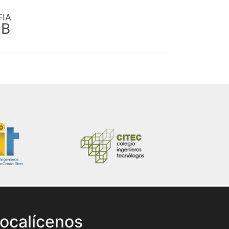
FIA
EB
ocalícenos