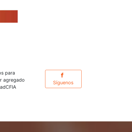
os para
or agregado
Síguenos
idadCFIA