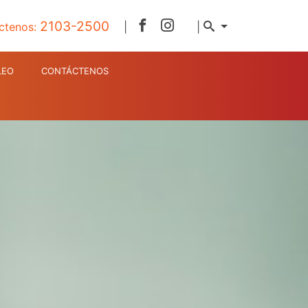
2103-2500
ctenos:
|
|
LEO
CONTÁCTENOS