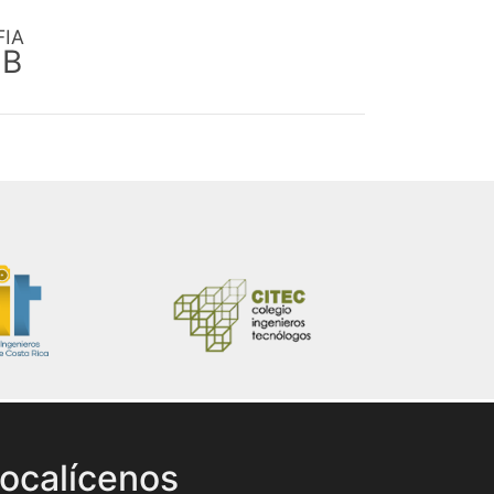
FIA
EB
ocalícenos