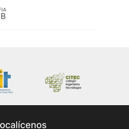
FIA
EB
ocalícenos