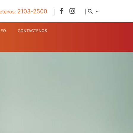
2103-2500
ctenos:
|
|
LEO
CONTÁCTENOS