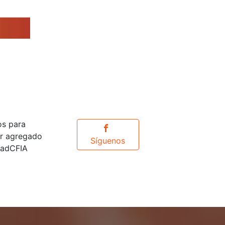
os para
or agregado
Síguenos
idadCFIA