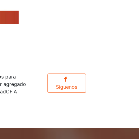
os para
or agregado
Síguenos
idadCFIA