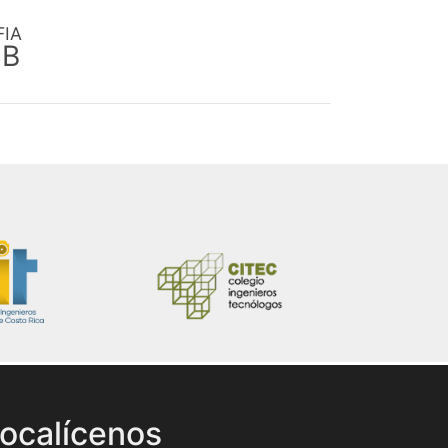
FIA
EB
ocalícenos