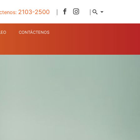
2103-2500
ctenos:
|
|
LEO
CONTÁCTENOS