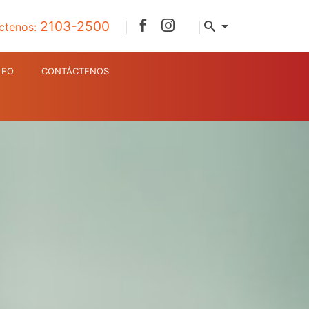
2103-2500
ctenos:
|
|
LEO
CONTÁCTENOS