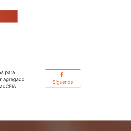
os para
or agregado
Síguenos
idadCFIA