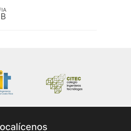
FIA
EB
ocalícenos