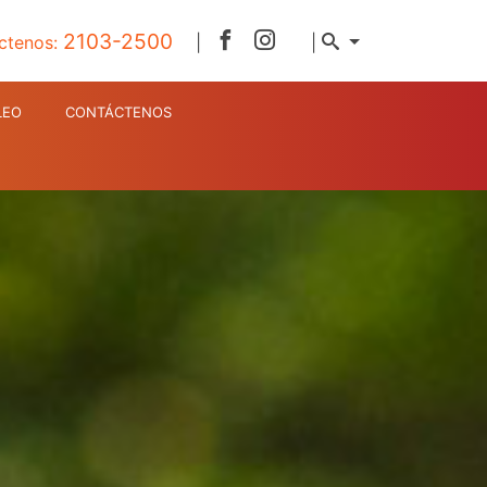
2103-2500
ctenos:
|
|
LEO
CONTÁCTENOS