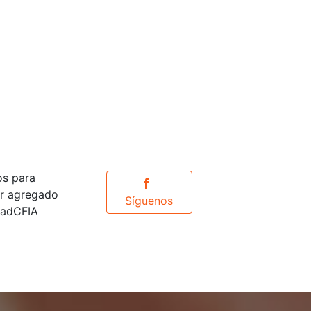
os para
or agregado
Síguenos
idadCFIA