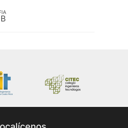
FIA
EB
ocalícenos