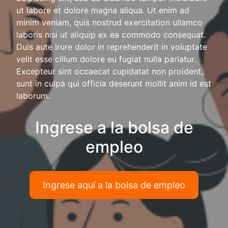
ut labore et dolore magna aliqua. Ut enim ad
minim veniam, quis nostrud exercitation ullamco
laboris nisi ut aliquip ex ea commodo consequat.
Duis aute irure dolor in reprehenderit in voluptate
velit esse cillum dolore eu fugiat nulla pariatur.
Excepteur sint occaecat cupidatat non proident,
sunt in culpa qui officia deserunt mollit anim id est
laborum.
Ingrese a la bolsa de
empleo
Ingrese aquí a la bolsa de empleo