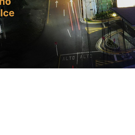
ano
lce