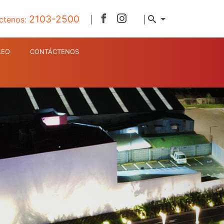
2103-2500
ctenos:
|
|
LEO
CONTÁCTENOS