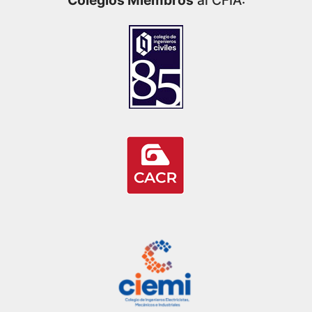
Colegios Miembros
al CFIA: