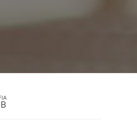
FIA
EB