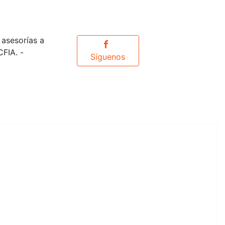
 asesorías a
CFIA. -
Síguenos