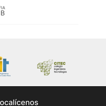
FIA
EB
ocalícenos