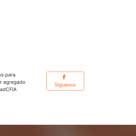
os para
or agregado
Síguenos
idadCFIA